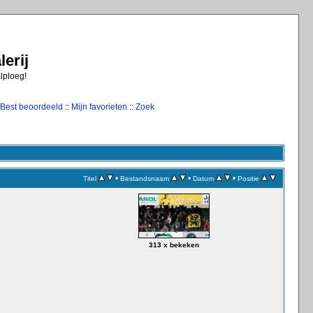
erij
alploeg!
Best beoordeeld
::
Mijn favorieten
::
Zoek
•
•
•
Titel
Bestandsnaam
Datum
Positie
313 x bekeken