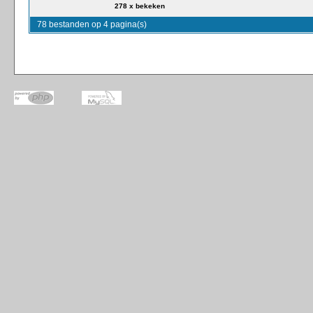
278 x bekeken
78 bestanden op 4 pagina(s)