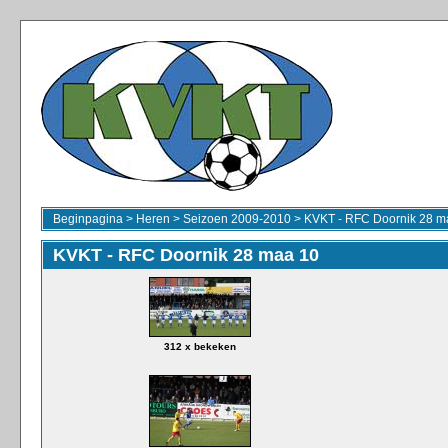
Beginpagina
>
Heren
>
Seizoen 2009-2010
>
KVKT - RFC Doornik 28 m
KVKT - RFC Doornik 28 maa 10
312 x bekeken