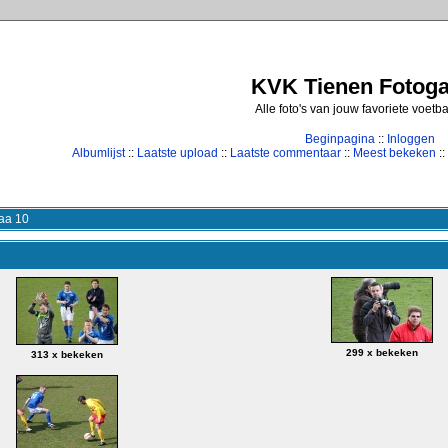
KVK Tienen Fotogal
Alle foto's van jouw favoriete voetb
Beginpagina
::
Inloggen
Albumlijst
::
Laatste upload
::
Laatste commentaar
::
Meest bekeken
::
aa 10
299 x bekeken
313 x bekeken