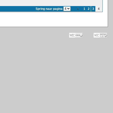
Spring naar pagina
1
2
3
4