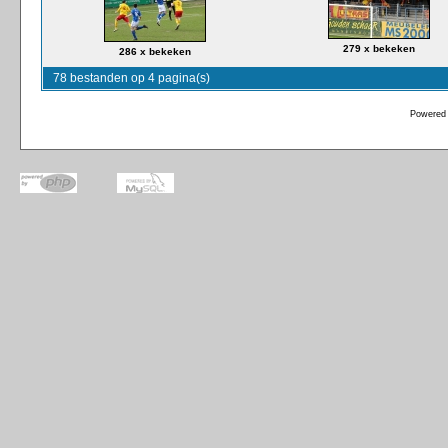
279 x bekeken
286 x bekeken
78 bestanden op 4 pagina(s)
Powered