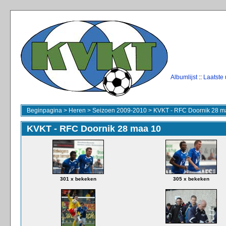
Albumlijst
::
Laatste
Beginpagina
>
Heren
>
Seizoen 2009-2010
>
KVKT - RFC Doornik 28 m
KVKT - RFC Doornik 28 maa 10
301 x bekeken
305 x bekeken