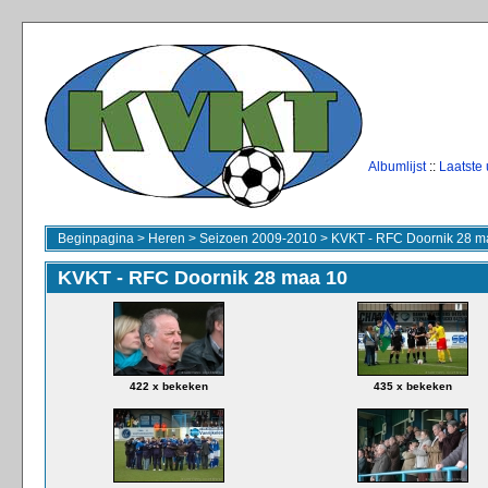
Albumlijst
::
Laatste
Beginpagina
>
Heren
>
Seizoen 2009-2010
>
KVKT - RFC Doornik 28 m
KVKT - RFC Doornik 28 maa 10
422 x bekeken
435 x bekeken