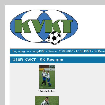
Beginpagina
>
Jong-KVK
>
Seizoen 2009-2010
>
U10B KVKT - SK Beve
U10B KVKT - SK Beveren
194 x bekeken