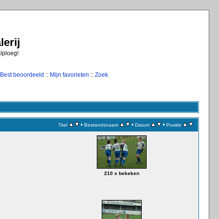
erij
alploeg!
Best beoordeeld
::
Mijn favorieten
::
Zoek
•
•
•
Titel
Bestandsnaam
Datum
Positie
210 x bekeken