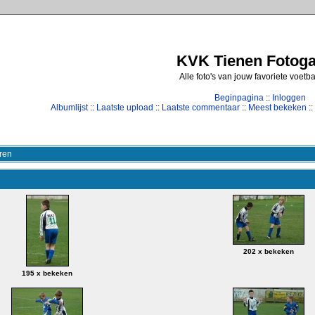
KVK Tienen Fotogal
Alle foto's van jouw favoriete voetb
Beginpagina
::
Inloggen
Albumlijst
::
Laatste upload
::
Laatste commentaar
::
Meest bekeken
::
ren
202 x bekeken
195 x bekeken