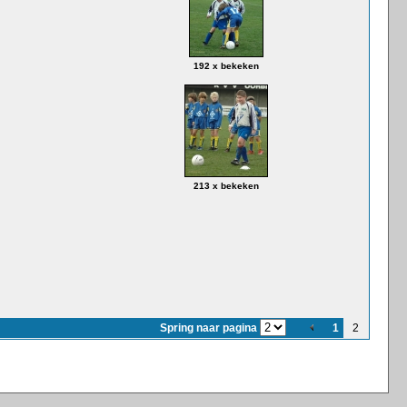
192 x bekeken
213 x bekeken
Spring naar pagina
1
2