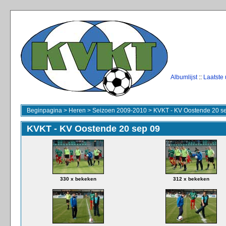
Albumlijst
::
Laatste
Beginpagina
>
Heren
>
Seizoen 2009-2010
>
KVKT - KV Oostende 20 s
KVKT - KV Oostende 20 sep 09
330 x bekeken
312 x bekeken