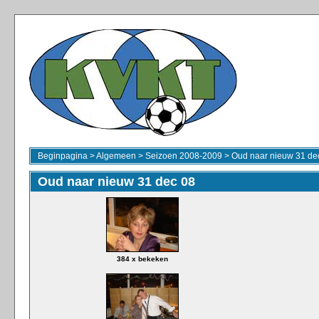
Beginpagina
>
Algemeen
>
Seizoen 2008-2009
>
Oud naar nieuw 31 de
Oud naar nieuw 31 dec 08
384 x bekeken