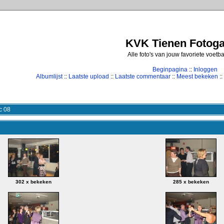
KVK Tienen Fotogal
Alle foto's van jouw favoriete voetb
Beginpagina
::
Inloggen
Albumlijst
::
Laatste upload
::
Laatste commentaar
::
Meest bekeken
::
c 08
302 x bekeken
285 x bekeken