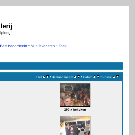
erij
alploeg!
Best beoordeeld
::
Mijn favorieten
::
Zoek
•
•
•
Titel
Bestandsnaam
Datum
Positie
290 x bekeken