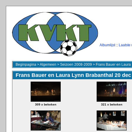
Albumlijst
::
Laatste
Beginpagina
>
Algemeen
>
Seizoen 2008-2009
>
Frans Bauer en Laura 
Frans Bauer en Laura Lynn Brabanthal 20 dec
309 x bekeken
321 x bekeken