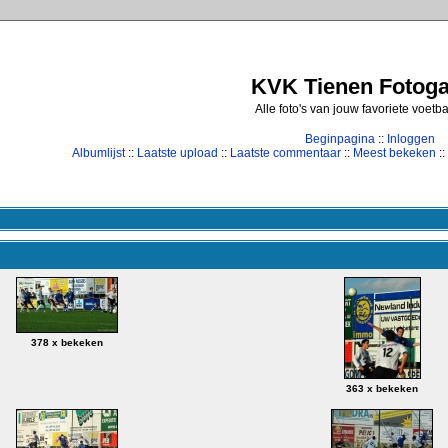
KVK Tienen Fotogal
Alle foto's van jouw favoriete voetb
Beginpagina
::
Inloggen
Albumlijst
::
Laatste upload
::
Laatste commentaar
::
Meest bekeken
::
378 x bekeken
363 x bekeken