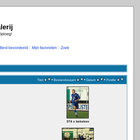
erij
alploeg!
Best beoordeeld
::
Mijn favorieten
::
Zoek
•
•
•
Titel
Bestandsnaam
Datum
Positie
374 x bekeken