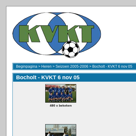
Beginpagina
>
Heren
>
Seizoen 2005-2006
>
Bocholt - KVKT 6 nov 05
Bocholt - KVKT 6 nov 05
480 x bekeken