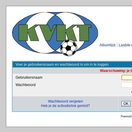
Albumlijst
::
Laatste
Voer je gebruikersnaam en wachtwoord in om in te loggen
Waarschuwing: je 
Gebruikersnaam
Wachtwoord
Wachtwoord vergeten
OK
Heb je de activatielink gemist?
Powered