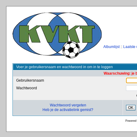
Albumlijst
::
Laatste
Voer je gebruikersnaam en wachtwoord in om in te loggen
Waarschuwing: je 
Gebruikersnaam
Wachtwoord
Wachtwoord vergeten
OK
Heb je de activatielink gemist?
Powered