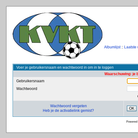
Albumlijst
::
Laatste
Voer je gebruikersnaam en wachtwoord in om in te loggen
Waarschuwing: je 
Gebruikersnaam
Wachtwoord
Wachtwoord vergeten
OK
Heb je de activatielink gemist?
Powered