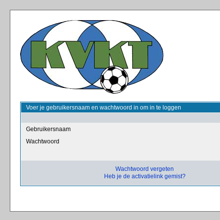
Voer je gebruikersnaam en wachtwoord in om in te loggen
Gebruikersnaam
Wachtwoord
Wachtwoord vergeten
Heb je de activatielink gemist?