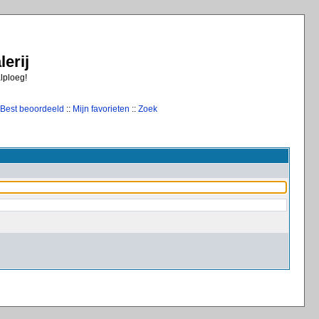
erij
alploeg!
Best beoordeeld
::
Mijn favorieten
::
Zoek