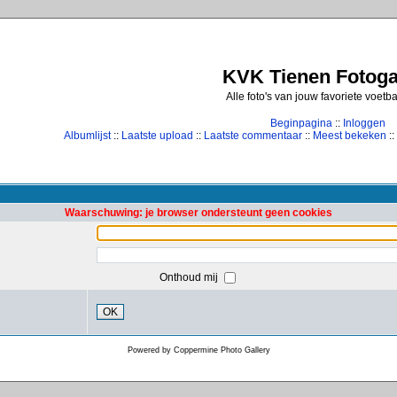
KVK Tienen Fotogal
Alle foto's van jouw favoriete voetb
Beginpagina
::
Inloggen
Albumlijst
::
Laatste upload
::
Laatste commentaar
::
Meest bekeken
::
Waarschuwing: je browser ondersteunt geen cookies
Onthoud mij
OK
Powered by
Coppermine Photo Gallery