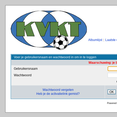
Albumlijst
::
Laatste
Voer je gebruikersnaam en wachtwoord in om in te loggen
Waarschuwing: je 
Gebruikersnaam
Wachtwoord
Wachtwoord vergeten
OK
Heb je de activatielink gemist?
Powered