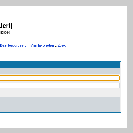
erij
alploeg!
Best beoordeeld
::
Mijn favorieten
::
Zoek