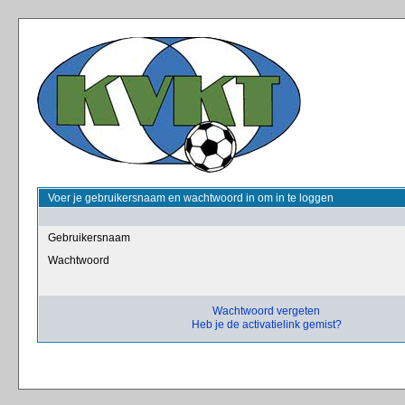
Voer je gebruikersnaam en wachtwoord in om in te loggen
Gebruikersnaam
Wachtwoord
Wachtwoord vergeten
Heb je de activatielink gemist?