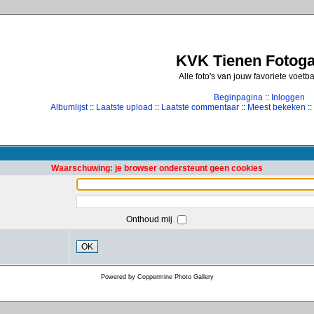
KVK Tienen Fotogal
Alle foto's van jouw favoriete voetb
Beginpagina
::
Inloggen
Albumlijst
::
Laatste upload
::
Laatste commentaar
::
Meest bekeken
::
Waarschuwing: je browser ondersteunt geen cookies
Onthoud mij
OK
Powered by
Coppermine Photo Gallery