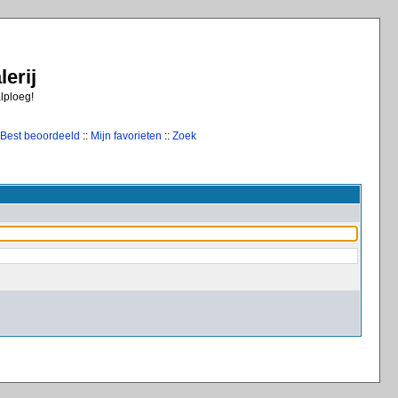
erij
alploeg!
Best beoordeeld
::
Mijn favorieten
::
Zoek