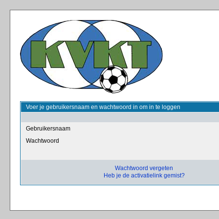
Voer je gebruikersnaam en wachtwoord in om in te loggen
Gebruikersnaam
Wachtwoord
Wachtwoord vergeten
Heb je de activatielink gemist?