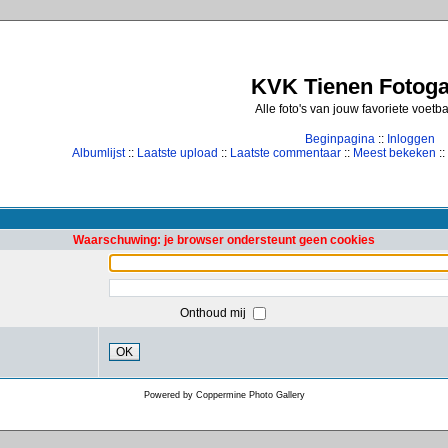
KVK Tienen Fotogal
Alle foto's van jouw favoriete voetb
Beginpagina
::
Inloggen
Albumlijst
::
Laatste upload
::
Laatste commentaar
::
Meest bekeken
::
Waarschuwing: je browser ondersteunt geen cookies
Onthoud mij
OK
Powered by
Coppermine Photo Gallery