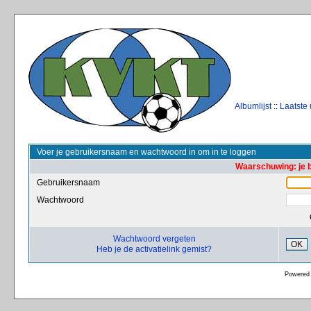
Albumlijst
::
Laatste
Voer je gebruikersnaam en wachtwoord in om in te loggen
Waarschuwing: je 
Gebruikersnaam
Wachtwoord
Wachtwoord vergeten
OK
Heb je de activatielink gemist?
Powered