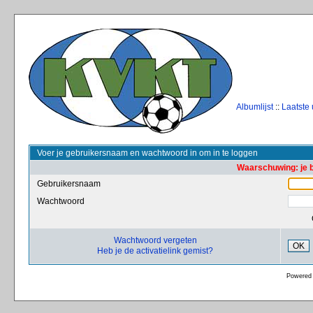
Albumlijst
::
Laatste
Voer je gebruikersnaam en wachtwoord in om in te loggen
Waarschuwing: je 
Gebruikersnaam
Wachtwoord
Wachtwoord vergeten
OK
Heb je de activatielink gemist?
Powered