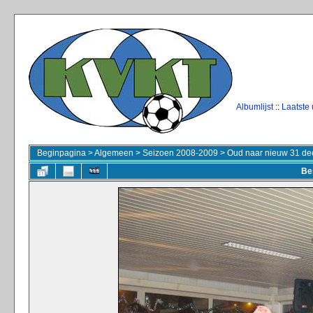
Albumlijst
::
Laatste
Beginpagina
>
Algemeen
>
Seizoen 2008-2009
>
Oud naar nieuw 31 de
Be