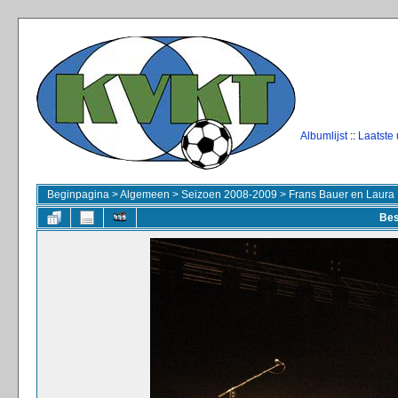
Albumlijst
::
Laatste
Beginpagina
>
Algemeen
>
Seizoen 2008-2009
>
Frans Bauer en Laura 
Bes