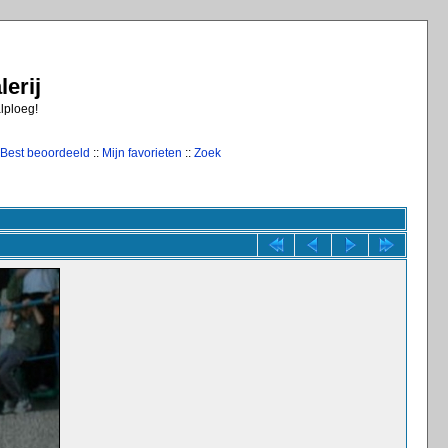
erij
alploeg!
Best beoordeeld
::
Mijn favorieten
::
Zoek