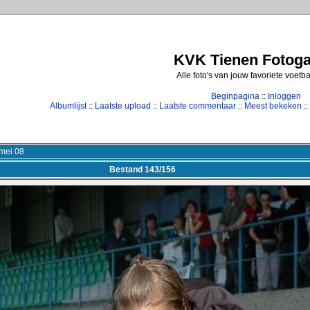
KVK Tienen Fotogal
Alle foto's van jouw favoriete voetb
Beginpagina
::
Inloggen
Albumlijst
::
Laatste upload
::
Laatste commentaar
::
Meest bekeken
::
mei 08
Bestand 143/156