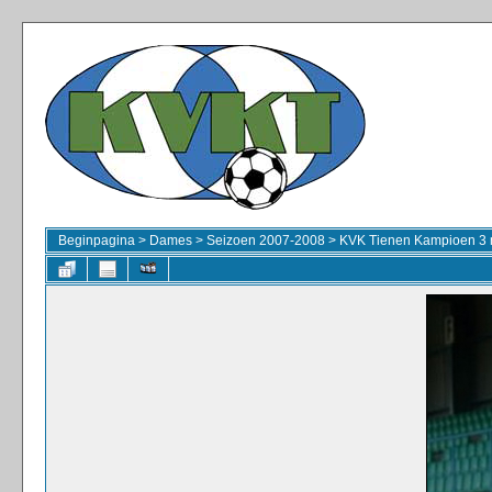
Beginpagina
>
Dames
>
Seizoen 2007-2008
>
KVK Tienen Kampioen 3 