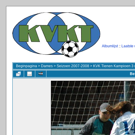
Albumlijst
::
Laatste
Beginpagina
>
Dames
>
Seizoen 2007-2008
>
KVK Tienen Kampioen 3 
Be