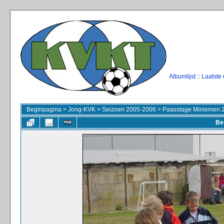
Albumlijst
::
Laatste
Beginpagina
>
Jong-KVK
>
Seizoen 2005-2006
>
Paasstage Miniemen 
Be