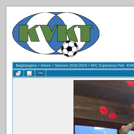
Beginpagina
>
Heren
>
Seizoen 2018-2019
>
KFC Esperanza Pelt - KVK