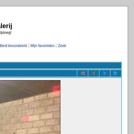
erij
alploeg!
Best beoordeeld
::
Mijn favorieten
::
Zoek