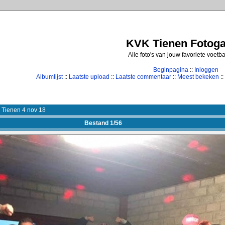
KVK Tienen Fotogal
Alle foto's van jouw favoriete voetb
Beginpagina
::
Inloggen
Albumlijst
::
Laatste upload
::
Laatste commentaar
::
Meest bekeken
::
 Tienen 4 nov 18
Bestand 1/56