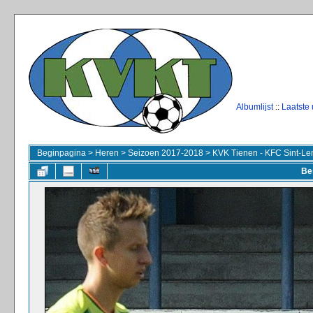
Albumlijst
::
Laatste
Beginpagina
>
Heren
>
Seizoen 2017-2018
>
KVK Tienen - KFC Sint-Le
Be