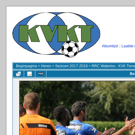
Albumlijst
::
Laatste
Beginpagina
>
Heren
>
Seizoen 2017-2018
>
RRC Waterloo - KVK Tien
Be