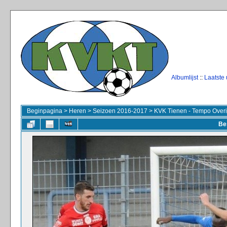
Albumlijst
::
Laatste
Beginpagina
>
Heren
>
Seizoen 2016-2017
>
KVK Tienen - Tempo Overi
Be