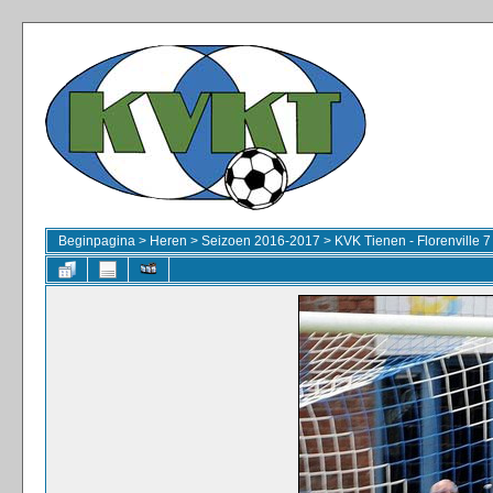
Beginpagina
>
Heren
>
Seizoen 2016-2017
>
KVK Tienen - Florenville 