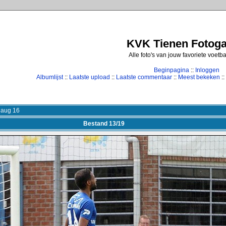
KVK Tienen Fotogal
Alle foto's van jouw favoriete voetb
Beginpagina
::
Inloggen
Albumlijst
::
Laatste upload
::
Laatste commentaar
::
Meest bekeken
::
7 aug 16
Bestand 13/19