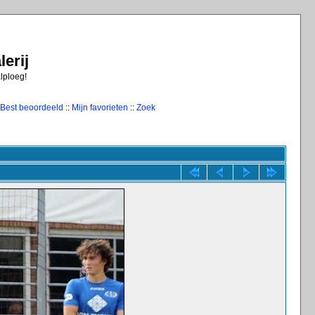
erij
alploeg!
Best beoordeeld
::
Mijn favorieten
::
Zoek