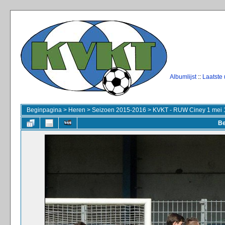
Albumlijst
::
Laatste
Beginpagina
>
Heren
>
Seizoen 2015-2016
>
KVKT - RUW Ciney 1 mei 
Be