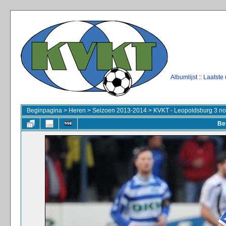
Albumlijst
::
Laatste
Beginpagina
>
Heren
>
Seizoen 2013-2014
>
KVKT - Leopoldsburg 3 no
Be