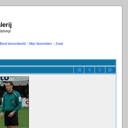
erij
alploeg!
Best beoordeeld
::
Mijn favorieten
::
Zoek