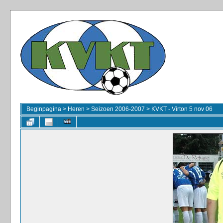
Beginpagina
>
Heren
>
Seizoen 2006-2007
>
KVKT - Virton 5 nov 06