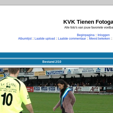
KVK Tienen Fotogal
Alle foto's van jouw favoriete voetb
Beginpagina
::
Inloggen
Albumlijst
::
Laatste upload
::
Laatste commentaar
::
Meest bekeken
::
Bestand 2/10