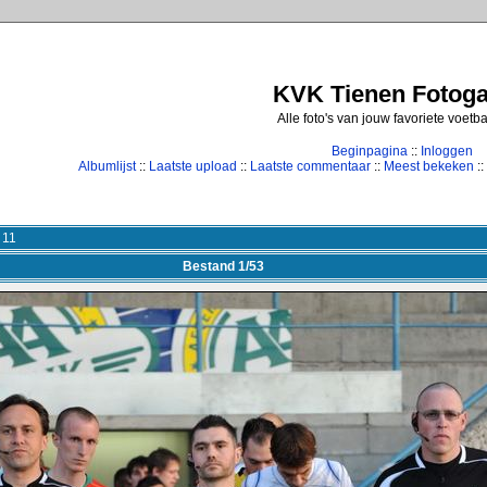
KVK Tienen Fotogal
Alle foto's van jouw favoriete voetb
Beginpagina
::
Inloggen
Albumlijst
::
Laatste upload
::
Laatste commentaar
::
Meest bekeken
::
 11
Bestand 1/53