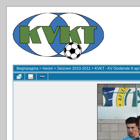
Beginpagina
>
Heren
>
Seizoen 2010-2011
>
KVKT - KV Oostende 9 apr