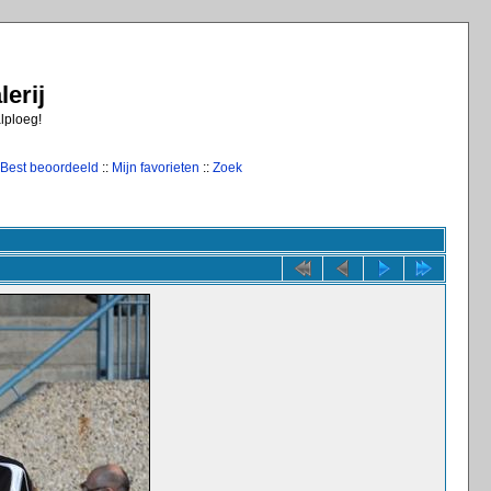
erij
alploeg!
Best beoordeeld
::
Mijn favorieten
::
Zoek