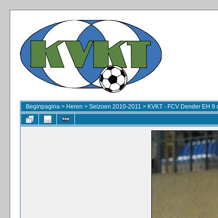
Beginpagina
>
Heren
>
Seizoen 2010-2011
>
KVKT - FCV Dender EH 9 o