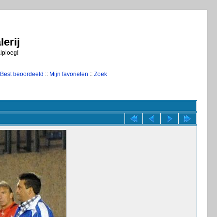
erij
alploeg!
Best beoordeeld
::
Mijn favorieten
::
Zoek