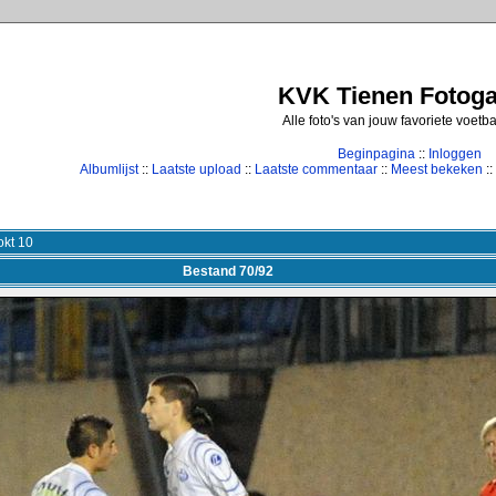
KVK Tienen Fotogal
Alle foto's van jouw favoriete voetb
Beginpagina
::
Inloggen
Albumlijst
::
Laatste upload
::
Laatste commentaar
::
Meest bekeken
::
kt 10
Bestand 70/92