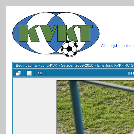
Albumlijst
::
Laatste
Beginpagina
>
Jong-KVK
>
Seizoen 2009-2010
>
Elite Jong KVK - RC G
Bes