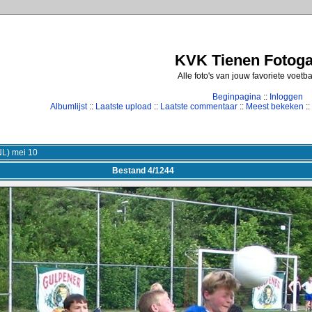
KVK Tienen Fotogal
Alle foto's van jouw favoriete voetb
Beginpagina
::
Inloggen
Albumlijst
::
Laatste upload
::
Laatste commentaar
::
Meest bekeken
::
NL) mei 10
Bestand 4/1244