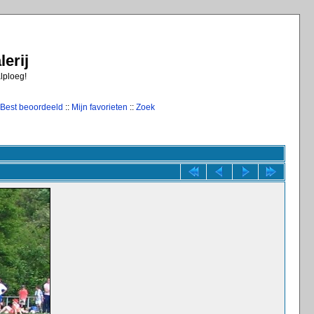
erij
alploeg!
Best beoordeeld
::
Mijn favorieten
::
Zoek