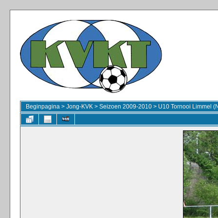
Beginpagina
>
Jong-KVK
>
Seizoen 2009-2010
>
U10 Tornooi Limmel (