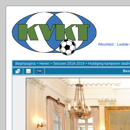
Albumlijst
::
Laatste
Beginpagina
>
Heren
>
Seizoen 2018-2019
>
Huldiging kampioen stadhu
Bes