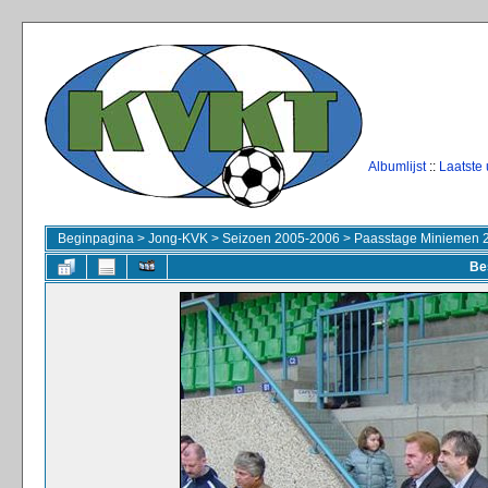
Albumlijst
::
Laatste
Beginpagina
>
Jong-KVK
>
Seizoen 2005-2006
>
Paasstage Miniemen 
Be