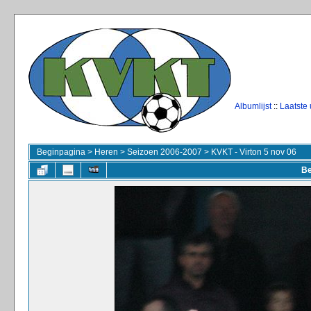
Albumlijst
::
Laatste
Beginpagina
>
Heren
>
Seizoen 2006-2007
>
KVKT - Virton 5 nov 06
Be