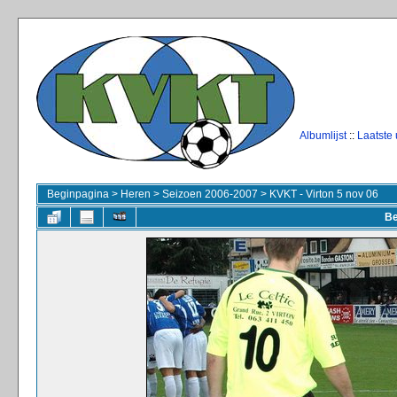
Albumlijst
::
Laatste
Beginpagina
>
Heren
>
Seizoen 2006-2007
>
KVKT - Virton 5 nov 06
Be