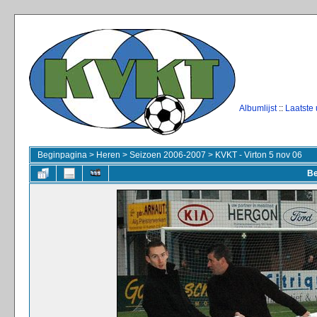
Albumlijst
::
Laatste
Beginpagina
>
Heren
>
Seizoen 2006-2007
>
KVKT - Virton 5 nov 06
Be