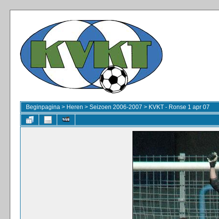
Beginpagina
>
Heren
>
Seizoen 2006-2007
>
KVKT - Ronse 1 apr 07