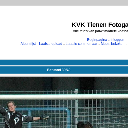
KVK Tienen Fotogal
Alle foto's van jouw favoriete voetb
Beginpagina
::
Inloggen
Albumlijst
::
Laatste upload
::
Laatste commentaar
::
Meest bekeken
::
Bestand 39/40