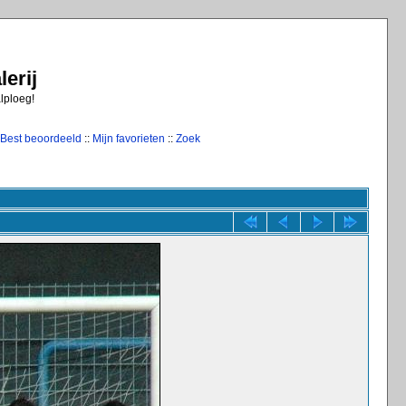
erij
alploeg!
Best beoordeeld
::
Mijn favorieten
::
Zoek