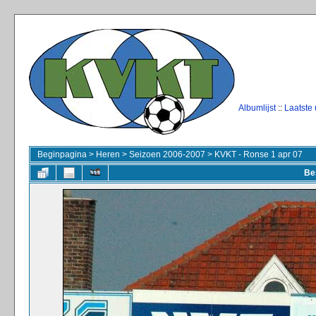
Albumlijst
::
Laatste
Beginpagina
>
Heren
>
Seizoen 2006-2007
>
KVKT - Ronse 1 apr 07
Be