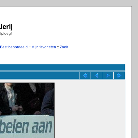
erij
alploeg!
Best beoordeeld
::
Mijn favorieten
::
Zoek