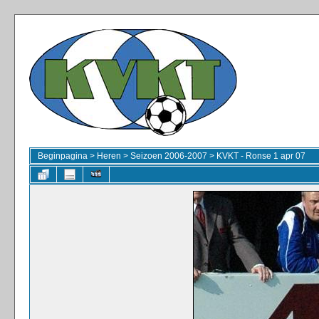
Beginpagina
>
Heren
>
Seizoen 2006-2007
>
KVKT - Ronse 1 apr 07