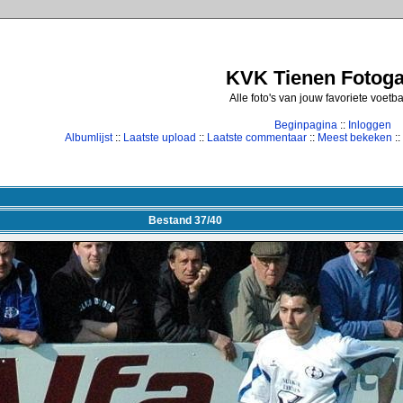
KVK Tienen Fotogal
Alle foto's van jouw favoriete voetb
Beginpagina
::
Inloggen
Albumlijst
::
Laatste upload
::
Laatste commentaar
::
Meest bekeken
::
Bestand 37/40