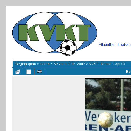
Albumlijst
::
Laatste
Beginpagina
>
Heren
>
Seizoen 2006-2007
>
KVKT - Ronse 1 apr 07
Be