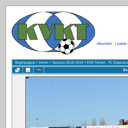
Albumlijst
::
Laatste
Beginpagina
>
Heren
>
Seizoen 2018-2019
>
KVK Tienen - FC Esperanz
Be