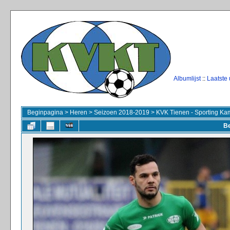
Albumlijst
::
Laatste
Beginpagina
>
Heren
>
Seizoen 2018-2019
>
KVK Tienen - Sporting Ka
Be