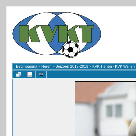
Beginpagina
>
Heren
>
Seizoen 2018-2019
>
KVK Tienen - KVK Wellen 