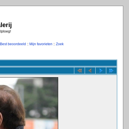
erij
alploeg!
Best beoordeeld
::
Mijn favorieten
::
Zoek