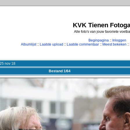
KVK Tienen Fotogal
Alle foto's van jouw favoriete voetb
Beginpagina
::
Inloggen
Albumlijst
::
Laatste upload
::
Laatste commentaar
::
Meest bekeken
::
25 nov 18
Bestand 1/64