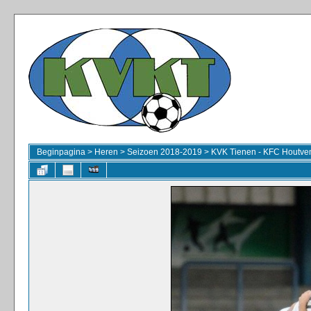
Beginpagina
>
Heren
>
Seizoen 2018-2019
>
KVK Tienen - KFC Houtve