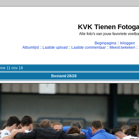
KVK Tienen Fotogal
Alle foto's van jouw favoriete voetb
Beginpagina
::
Inloggen
Albumlijst
::
Laatste upload
::
Laatste commentaar
::
Meest bekeken
::
nne 11 nov 18
Bestand 28/28