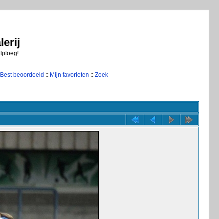
erij
alploeg!
Best beoordeeld
::
Mijn favorieten
::
Zoek