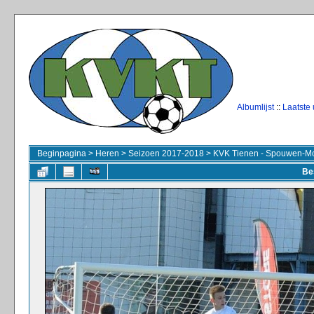
Albumlijst
::
Laatste
Beginpagina
>
Heren
>
Seizoen 2017-2018
>
KVK Tienen - Spouwen-Mo
Be