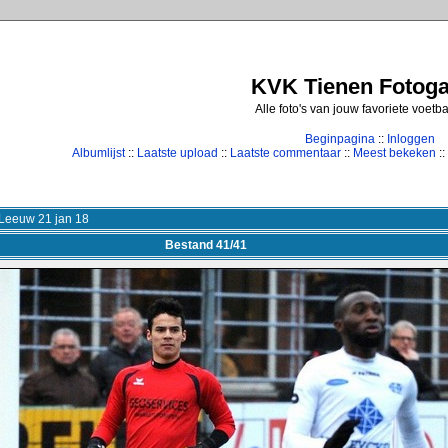
KVK Tienen Fotogal
Alle foto's van jouw favoriete voetb
Beginpagina
::
Inloggen
Albumlijst
::
Laatste upload
::
Laatste commentaar
::
Meest bekeken
::
Leeuw 21 jan 18
Bestand 41/41