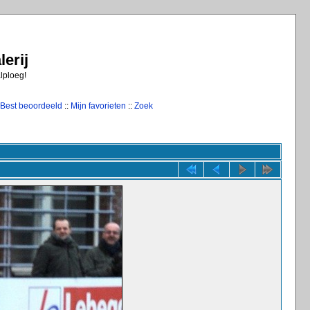
erij
alploeg!
Best beoordeeld
::
Mijn favorieten
::
Zoek