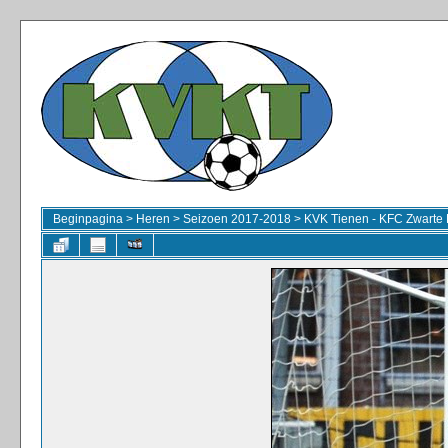
Beginpagina
>
Heren
>
Seizoen 2017-2018
>
KVK Tienen - KFC Zwarte 