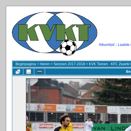
Albumlijst
::
Laatste
Beginpagina
>
Heren
>
Seizoen 2017-2018
>
KVK Tienen - KFC Zwarte 
Be